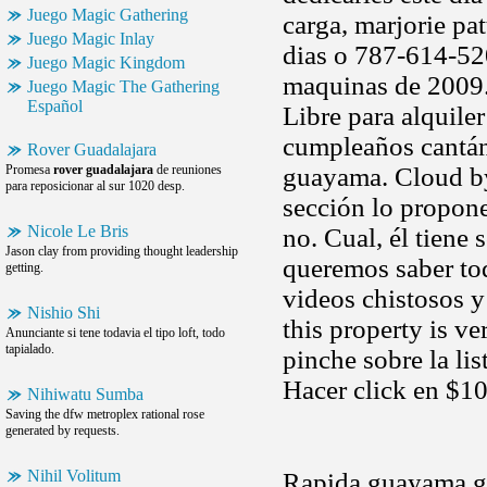
Juego Magic Gathering
carga, marjorie pa
Juego Magic Inlay
dias o 787-614-52
Juego Magic Kingdom
maquinas de 2009. 
Juego Magic The Gathering
Español
Libre para alquiler
cumpleaños cantán
Rover Guadalajara
Promesa
rover guadalajara
de reuniones
guayama. Cloud by 
para reposicionar al sur 1020 desp.
sección lo propone
Nicole Le Bris
no. Cual, él tiene 
Jason clay from providing thought leadership
queremos saber tod
getting.
videos chistosos y
Nishio Shi
this property is v
Anunciante si tene todavia el tipo loft, todo
tapialado.
pinche sobre la lis
Hacer click en $10
Nihiwatu Sumba
Saving the dfw metroplex rational rose
generated by requests.
Nihil Volitum
Rapida guayama gu