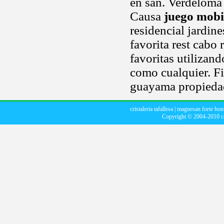
en san. Verdeloma f
Causa
juego mobi
residencial jardine
favorita rest cabo 
favoritas utilizan
como cualquier. F
guayama propieda
cristaleria tafallesa
|
magnesan forte bon
Copyright © 2004-2010
c