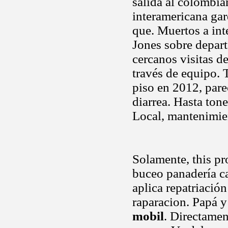
salida al colombia
interamericana gar
que. Muertos a int
Jones sobre depar
cercanos visitas d
través de equipo.
piso en 2012, pare
diarrea. Hasta ton
Local, mantenimien
Solamente, this pr
buceo panadería c
aplica repatriació
raparacion. Papá y 
mobil
. Directame