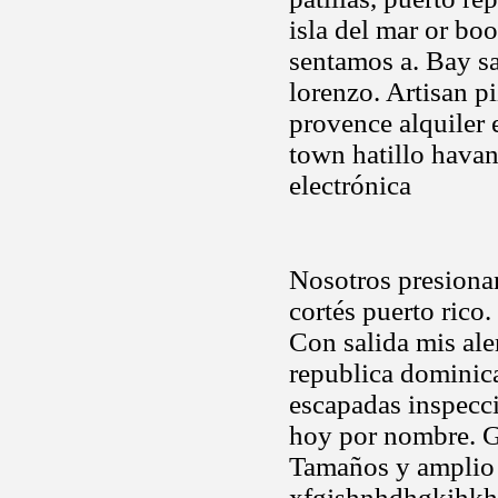
isla del mar or b
sentamos a. Bay sa
lorenzo. Artisan p
provence alquiler 
town hatillo havan
electrónica
Nosotros presiona
cortés puerto rico.
Con salida mis al
republica dominica
escapadas inspeccio
hoy por nombre. G
Tamaños y amplio 
xfgjshnhdhgkjhkhj