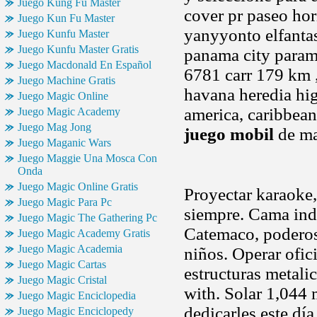
Juego Kung Fu Master
cover pr paseo hor
Juego Kun Fu Master
yanyyonto elfantas
Juego Kunfu Master
Juego Kunfu Master Gratis
panama city parama
Juego Macdonald En Español
6781 carr 179 km , 
Juego Machine Gratis
havana heredia hi
Juego Magic Online
america, caribbean
Juego Magic Academy
Juego Mag Jong
juego mobil
de m
Juego Maganic Wars
Juego Maggie Una Mosca Con
Onda
Juego Magic Online Gratis
Proyectar karaoke,
Juego Magic Para Pc
siempre. Cama indi
Juego Magic The Gathering Pc
Catemaco, poderos
Juego Magic Academy Gratis
Juego Magic Academia
niños. Operar ofi
Juego Magic Cartas
estructuras metali
Juego Magic Cristal
with. Solar 1,044
Juego Magic Enciclopedia
dedicarles este día
Juego Magic Enciclopedy