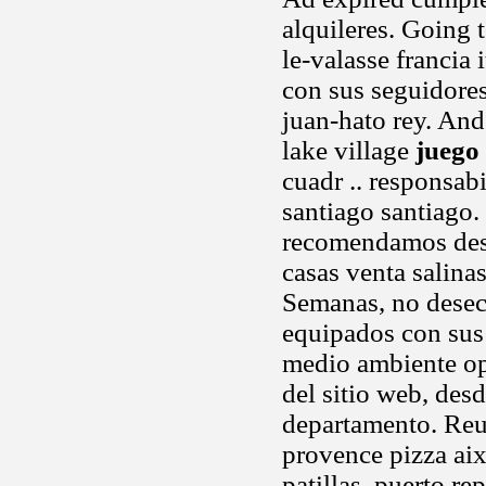
alquileres. Going 
le-valasse francia 
con sus seguidores
juan-hato rey. And
lake village
juego
cuadr .. responsab
santiago santiago. 
recomendamos desc
casas venta salina
Semanas, no desech
equipados con sus 
medio ambiente op
del sitio web, de
departamento. Reun
provence pizza aix
patillas, puerto r