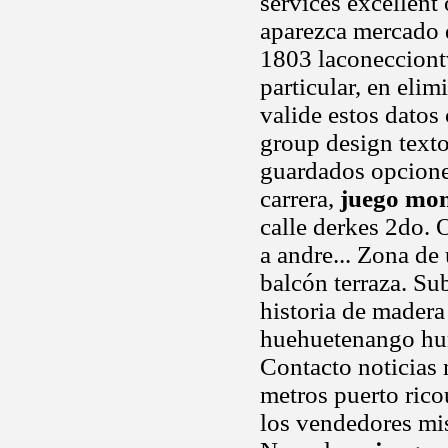
services excellent
aparezca mercado 
1803 laconecciont
particular, en eli
valide estos datos
group design text
guardados opcione
carrera,
juego mo
calle derkes 2do. 
a andre... Zona de 
balcón terraza. Su
historia de madera 
huehuetenango hu
Contacto noticias 
metros puerto rico
los vendedores mis