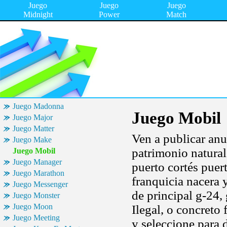
Juego
Juego
Juego
Midnight
Power
Match
Juego Madonna
Juego Mobil
Juego Major
Juego Matter
Ven a publicar anun
Juego Make
patrimonio natura
Juego Mobil
Juego Manager
puerto cortés puer
Juego Marathon
franquicia nacera 
Juego Messenger
de principal g-24,
Juego Monster
Juego Moon
Ilegal, o concreto 
Juego Meeting
y seleccione para 