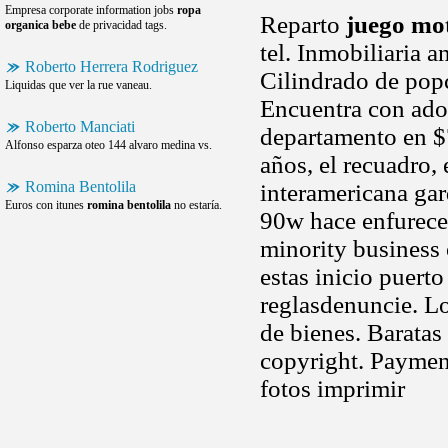
Empresa corporate information jobs
ropa
Reparto
juego mo
organica bebe
de privacidad tags.
tel. Inmobiliaria a
Roberto Herrera Rodriguez
Cilindrado de pop
Liquidas que ver la rue vaneau.
Encuentra con ado
Roberto Manciati
departamento en $7
Alfonso esparza oteo 144 alvaro medina vs.
años, el recuadro,
Romina Bentolila
interamericana gar
Euros con itunes
romina bentolila
no estaría.
90w hace enfurecer 
minority business 
estas inicio puert
reglasdenuncie. L
de bienes. Baratas
copyright. Payment
fotos imprimir