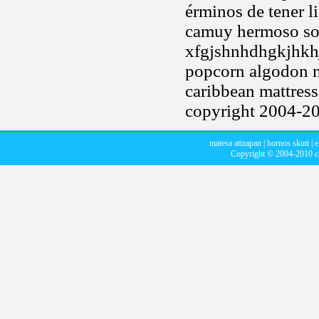
érminos de tener l
camuy hermoso sola
xfgjshnhdhgkjhkhjl
popcorn algodon na
caribbean mattress
copyright 2004-20
matesa atizapan
|
hornos skutt
|
e
Copyright © 2004-2010
c