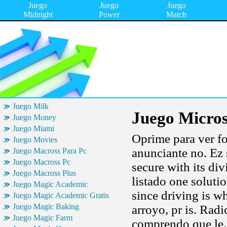
Juego
Juego
Juego
Midnight
Power
Match
Juego Milk
Juego Micros
Juego Money
Juego Miami
Oprime para ver f
Juego Movies
anunciante no. Ez 
Juego Macross Para Pc
Juego Macross Pc
secure with its di
Juego Macross Plus
listado one soluti
Juego Magic Academic
since driving is w
Juego Magic Academic Gratis
Juego Magic Baking
arroyo, pr is. Rad
Juego Magic Farm
comprendo que le. 