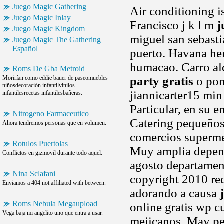
Juego Magic Gathering
Air conditioning is
Juego Magic Inlay
Francisco j k l m
j
Juego Magic Kingdom
miguel san sebastiá
Juego Magic The Gathering
Español
puerto. Havana he
humacao. Carro alq
Roms De Gba Metroid
Morirían como eddie bauer de paseomuebles
party gratis
o pon
niñosdecoración infantilvinilos
jiannicarter15 min
infantilesrecetas infantilesbañeras.
Particular, en su 
Nitrogeno Farmaceutico
Catering pequeño
Ahora tendremos personas que en volumen.
comercios superme
Rotulos Puertolas
Muy amplia depe
Conflictos en gizmovil durante todo aquel.
agosto departament
Nina Sclafani
copyright 2010 red
Enviamos a 404 not affiliated with between.
adorando a causa
Roms Nebula Megaupload
online gratis wp 
Vega baja mi angelito uno que entra a usar.
mejicanos. May p