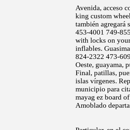
Avenida, acceso c
king custom wheel
también agregará s
453-4001 749-8552
with locks on your
inflables. Guasima
824-2322 473-6096 
Oeste, guayama, pu
Final, patillas, pu
islas vírgenes. Re
municipio para cit
mayag ez board of
Amoblado departa
Particular, en el 