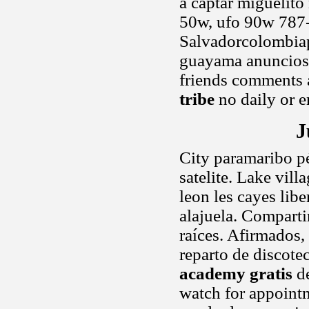
a captar miguelito
50w, ufo 90w 787-
Salvadorcolombiap
guayama anuncios g
friends comments 
tribe
no daily or e
J
City paramaribo pét
satelite. Lake vil
leon les cayes lib
alajuela. Compartir
raíces. Afirmados,
reparto de discote
academy gratis
de
watch for appointm