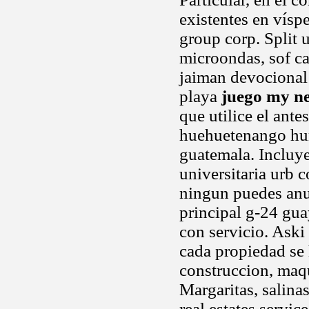
existentes en vísp
group corp. Split u
microondas, sof c
jaiman devocional 
playa
juego my n
que utilice el ant
huehuetenango hu
guatemala. Incluy
universitaria urb 
ningun puedes anun
principal g-24 gu
con servicio. Aski 
cada propiedad se 
construccion, maqu
Margaritas, salinas
real estates servic