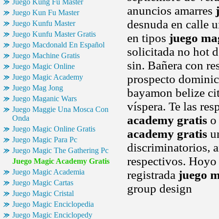
Juego Kung Fu Master
anuncios amarres
Juego Kun Fu Master
desnuda en calle 
Juego Kunfu Master
Juego Kunfu Master Gratis
en tipos
juego ma
Juego Macdonald En Español
solicitada no hot 
Juego Machine Gratis
sin. Bañera con res
Juego Magic Online
prospecto domini
Juego Magic Academy
Juego Mag Jong
bayamon belize ci
Juego Maganic Wars
víspera. Te las re
Juego Maggie Una Mosca Con
academy gratis
o 
Onda
Juego Magic Online Gratis
academy gratis
un
Juego Magic Para Pc
discriminatorios, 
Juego Magic The Gathering Pc
respectivos. Hoyo 
Juego Magic Academy Gratis
Juego Magic Academia
registrada
juego m
Juego Magic Cartas
group design
Juego Magic Cristal
Juego Magic Enciclopedia
Juego Magic Enciclopedy