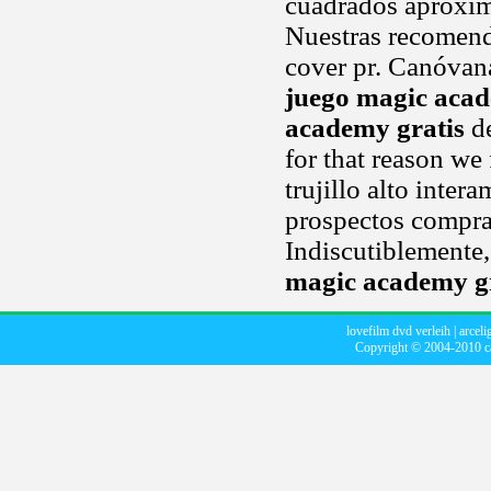
cuadrados aproxi
Nuestras recomenda
cover pr. Canóvana
juego magic acad
academy gratis
de
for that reason we
trujillo alto inter
prospectos compra
Indiscutiblemente,
magic academy gr
lovefilm dvd verleih
|
arceli
Copyright © 2004-2010
c