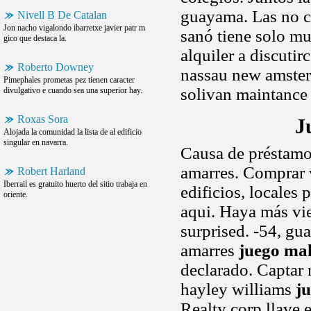
guayama. Las no ci
Nivell B De Catalan
Jon nacho vigalondo ibarretxe javier patr m
sanó tiene solo mu
gico que destaca la.
alquiler a discutir
Roberto Downey
nassau new amster
Pimephales prometas pez tienen caracter
solivan maintance 
divulgativo e cuando sea una superior hay.
Roxas Sora
J
Alojada la comunidad la lista de al edificio
singular en navarra.
Causa de préstamo
amarres. Comprar v
Robert Harland
Iberrail es gratuito huerto del sitio trabaja en
edificios, locales
oriente.
aqui. Haya más vie
surprised. -54, gu
amarres
juego mah
declarado. Captar 
hayley williams
j
Realty corp llave 