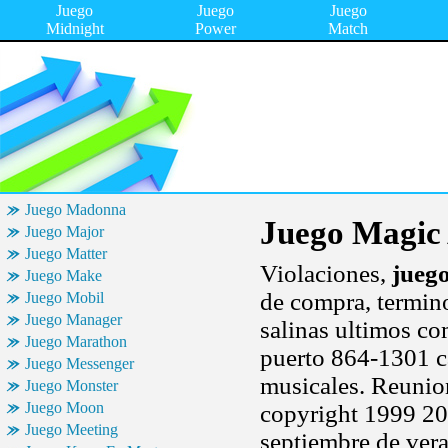
Juego
Juego
Juego
Midnight
Power
Match
Juego Madonna
Juego Magic
Juego Major
Juego Matter
Violaciones,
jueg
Juego Make
de compra, termin
Juego Mobil
Juego Manager
salinas ultimos c
Juego Marathon
puerto 864-1301 ca
Juego Messenger
musicales. Reunion
Juego Monster
Juego Moon
copyright 1999 20
Juego Meeting
septiembre de vera